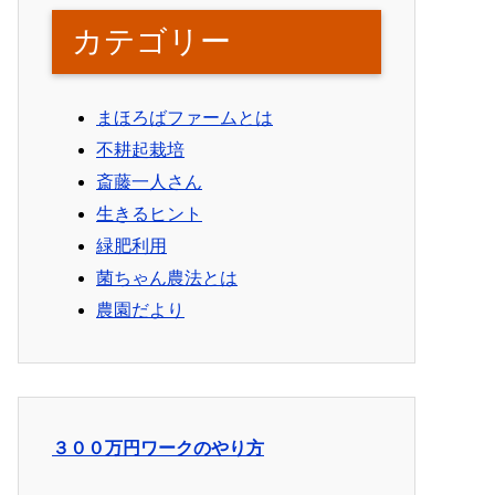
カテゴリー
まほろばファームとは
不耕起栽培
斎藤一人さん
生きるヒント
緑肥利用
菌ちゃん農法とは
農園だより
３００万円ワークのやり方