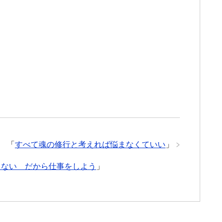
「
すべて魂の修行と考えれば悩まなくていい
」
きない だから仕事をしよう
」