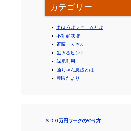
カテゴリー
まほろばファームとは
不耕起栽培
斎藤一人さん
生きるヒント
緑肥利用
菌ちゃん農法とは
農園だより
３００万円ワークのやり方