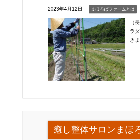
2023年4月12日
まほろばファームとは
（長
ラダ
きま
癒し整体サロンまほ