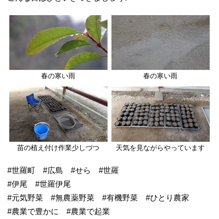
春の寒い雨
春の寒い雨
苗の植え付け作業少しづつ
天気を見ながらやっています
#世羅町 #広島 #せら #世羅
#伊尾 #世羅伊尾
#元気野菜 #無農薬野菜 #有機野菜 #ひとり農家
#農業で豊かに #農業で起業