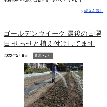
字練習中 #元気が出る言葉 #ありがとう # […]
続きを読む
ゴールデンウイーク 最後の日曜
日 せっせと植え付けしてます
2022年5月8日
農園だより