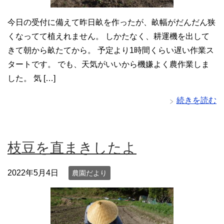
今日の受付に備えて昨日畝を作ったが、畝幅がだんだん狭
くなってて植えれません。 しかたなく、耕運機を出して
きて朝から畝たてから。 予定より1時間くらい遅い作業ス
タートです。 でも、天気がいいから機嫌よく農作業しま
した。 気 […]
続きを読む
枝豆を直まきしたよ
2022年5月4日
農園だより