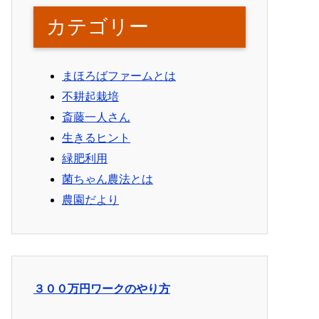
カテゴリー
まほろばファームとは
不耕起栽培
斎藤一人さん
生きるヒント
緑肥利用
菌ちゃん農法とは
農園だより
３００万円ワークのやり方