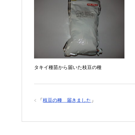
タキイ種苗から届いた枝豆の種
「
枝豆の種 届きました
」