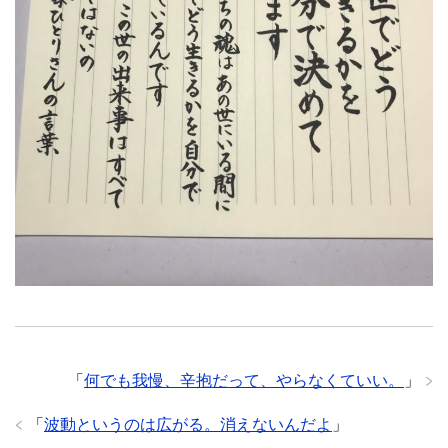
「
何でも我慢、辛抱だって、やらなくていい。
」
「
波動というのは広がる。消えないんだよ
」