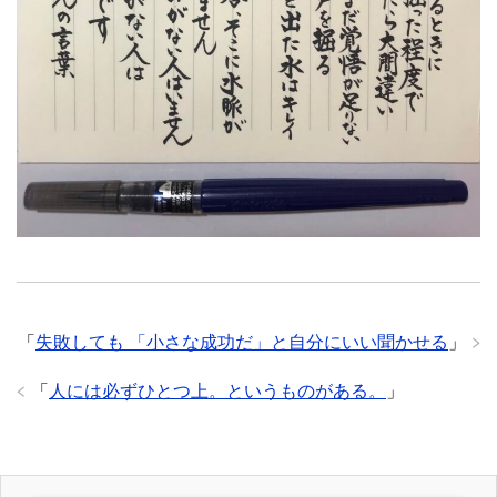
「
失敗しても 「小さな成功だ」と自分にいい聞かせる
」
「
人には必ずひとつ上。というものがある。
」