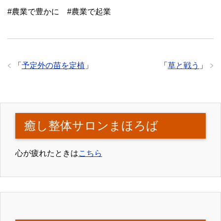
#
農業で豊かに
#
農業で起業
「
予定外の苗を定植
」
「
草と戦う
」
癒し整体サロンまほろば
心が疲れたときは
こちら