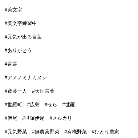
#
美文字
#
美文字練習中
#
元気が出る言葉
#
ありがとう
#
言霊
#
アメノミナカヌシ
#
斎藤一人
#
天国言葉
#
世羅町
#
広島
#
せら
#
世羅
#
伊尾
#
世羅伊尾
#
メルカリ
#
元気野菜
#
無農薬野菜
#
有機野菜
#
ひとり農家