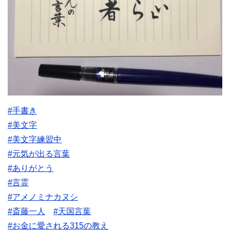
#手書き
#美文字
#美文字練習中
#元気が出る言葉
#ありがとう
#言霊
#アメノミナカヌシ
#斎藤一人
#天国言葉
#お金に愛される315の教え