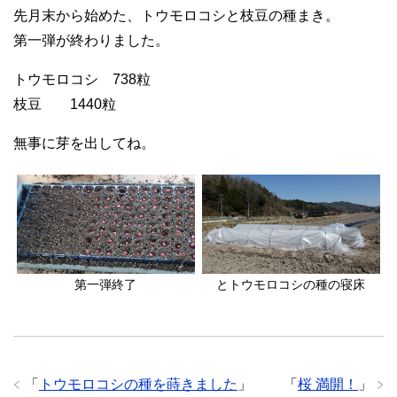
先月末から始めた、トウモロコシと枝豆の種まき。
第一弾が終わりました。
トウモロコシ 738粒
枝豆 1440粒
無事に芽を出してね。
第一弾終了
とトウモロコシの種の寝床
「
トウモロコシの種を蒔きました
」
「
桜 満開！
」