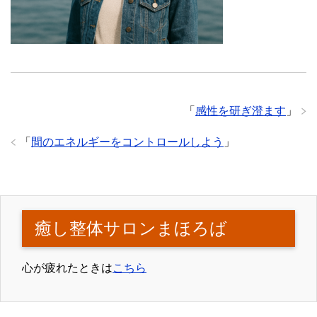
「
感性を研ぎ澄ます
」
「
間のエネルギーをコントロールしよう
」
癒し整体サロンまほろば
心が疲れたときは
こちら