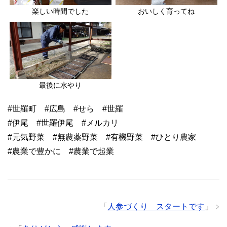
楽しい時間でした
おいしく育ってね
最後に水やり
#世羅町 #広島 #せら #世羅
#伊尾 #世羅伊尾 #メルカリ
#元気野菜 #無農薬野菜 #有機野菜 #ひとり農家
#農業で豊かに #農業で起業
「
人参づくり スタートです
」