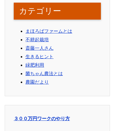
カテゴリー
まほろばファームとは
不耕起栽培
斎藤一人さん
生きるヒント
緑肥利用
菌ちゃん農法とは
農園だより
３００万円ワークのやり方