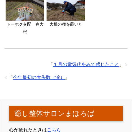
トーホク交配 春大
大根の種を蒔いた
根
「
１月の電気代をみて感じたこと
」
「
今年最初の大失敗（涙）
」
癒し整体サロンまほろば
心が疲れたときは
こちら